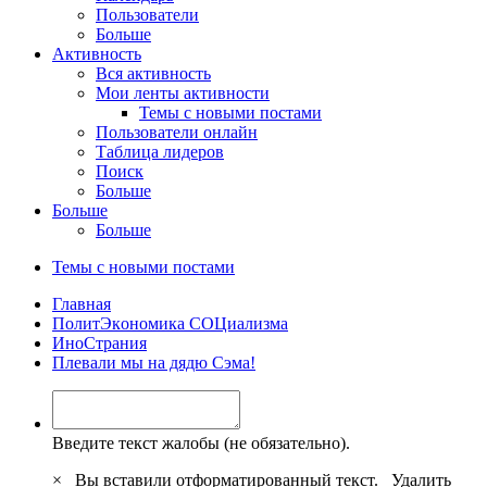
Пользователи
Больше
Активность
Вся активность
Мои ленты активности
Темы с новыми постами
Пользователи онлайн
Таблица лидеров
Поиск
Больше
Больше
Больше
Темы с новыми постами
Главная
ПoлитЭкoнoмика СOЦиализма
ИноСтрания
Плевали мы на дядю Сэма!
Введите текст жалобы (не обязательно).
×
Вы вставили отформатированный текст.
Удалить