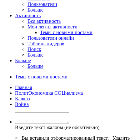
Пользователи
Больше
Активность
Вся активность
Мои ленты активности
Темы с новыми постами
Пользователи онлайн
Таблица лидеров
Поиск
Больше
Больше
Больше
Темы с новыми постами
Главная
ПoлитЭкoнoмика СOЦиализма
Кавказ
Война
Введите текст жалобы (не обязательно).
×
Вы вставили отформатированный текст.
Удалить