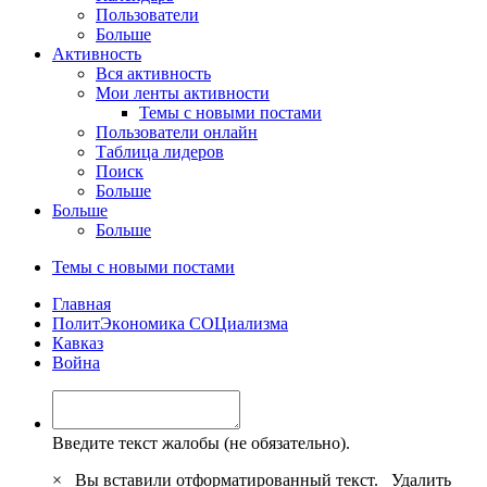
Пользователи
Больше
Активность
Вся активность
Мои ленты активности
Темы с новыми постами
Пользователи онлайн
Таблица лидеров
Поиск
Больше
Больше
Больше
Темы с новыми постами
Главная
ПoлитЭкoнoмика СOЦиализма
Кавказ
Война
Введите текст жалобы (не обязательно).
×
Вы вставили отформатированный текст.
Удалить