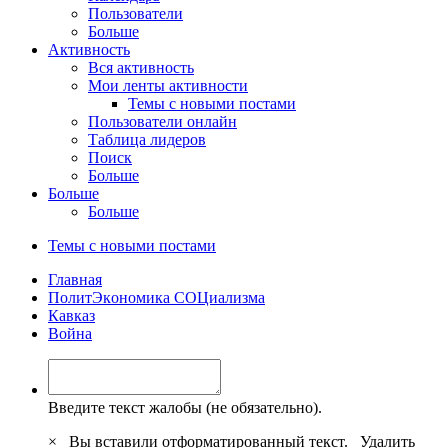
Пользователи
Больше
Активность
Вся активность
Мои ленты активности
Темы с новыми постами
Пользователи онлайн
Таблица лидеров
Поиск
Больше
Больше
Больше
Темы с новыми постами
Главная
ПoлитЭкoнoмика СOЦиализма
Кавказ
Война
Введите текст жалобы (не обязательно).
×
Вы вставили отформатированный текст.
Удалить