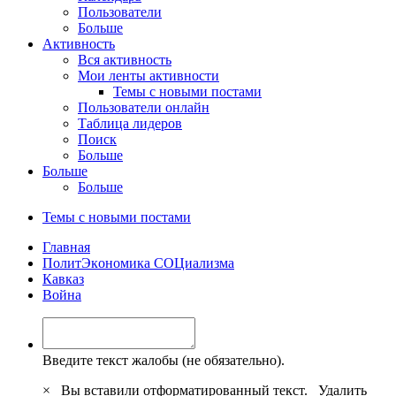
Пользователи
Больше
Активность
Вся активность
Мои ленты активности
Темы с новыми постами
Пользователи онлайн
Таблица лидеров
Поиск
Больше
Больше
Больше
Темы с новыми постами
Главная
ПoлитЭкoнoмика СOЦиализма
Кавказ
Война
Введите текст жалобы (не обязательно).
×
Вы вставили отформатированный текст.
Удалить