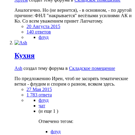
Аналогично. Но (не вернется), - в основном, - по другой
причине: ФНЛ "накрывается" весёлыми усилиями АК и
Ко. Со всем уважением привет Лапчатому.
20 Августа 2015
140 ответов
флуд
Кухня
Ash
создал тему форума в
Складское помещение
По предложению Ирен, чтоб не засорять тематические
ветки - флудим и спорим о разном, всяком здесь.
27 Мая 2015
1 783 ответа
флуд
чат
(и еще 1 )
Отмечено тегом:
флуд