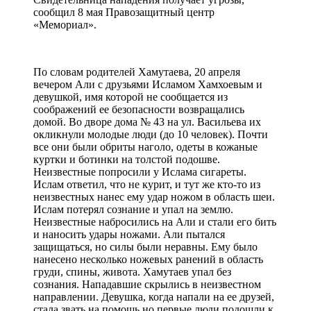
сообщил 8 мая Правозащитный центр
«Мемориал».
По словам родителей Хамутаева, 20 апреля
вечером Али с друзьями Исламом Хамхоевым и
девушкой, имя которой не сообщается из
соображений ее безопасности возвращались
домой. Во дворе дома № 43 на ул. Васильева их
окликнули молодые люди (до 10 человек). Почти
все они были обриты наголо, одеты в кожаные
куртки и ботинки на толстой подошве.
Неизвестные попросили у Ислама сигареты.
Ислам ответил, что не курит, и тут же кто-то из
неизвестных нанес ему удар ножом в область шеи.
Ислам потерял сознание и упал на землю.
Неизвестные набросились на Али и стали его бить
и наносить удары ножами. Али пытался
защищаться, но силы были неравны. Ему было
нанесено несколько ножевых ранений в область
груди, спины, живота. Хамутаев упал без
сознания. Нападавшие скрылись в неизвестном
направлении. Девушка, когда напали на ее друзей,
стала звать на помощь но первые люди подошли к