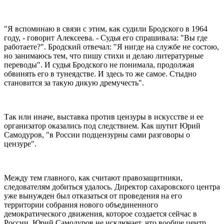
"Я вспоминаю в связи с этим, как судили Бродского в 1964
году, - говорит Алексеева. - Судья его спрашивала: "Вы где
работаете?". Бродский отвечал: "Я нигде на службе не состою,
но занимаюсь тем, что пишу стихи и делаю литературные
переводы". И судья Бродского не понимала, продолжая
обвинять его в тунеядстве. И здесь то же самое. Стыдно
становится за такую дикую дремучесть".
Так или иначе, выставка против цензуры в искусстве и ее
организатор оказались под следствием. Как шутит Юрий
Самодуров, "в России подцензурны сами разговоры о
цензуре".
Между тем главного, как считают правозащитники,
следователям добиться удалось. Директор сахаровского центра
уже вынужден был отказаться от проведения на его
территории собрания нового объединенного
демократического движения, которое создается сейчас в
России. Юрий Самодуров не исключает, что вообще центр