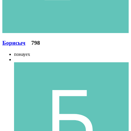
Борисыч
798
понауех