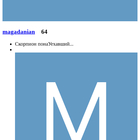
magadanian
64
Скорпион понаУехавший...