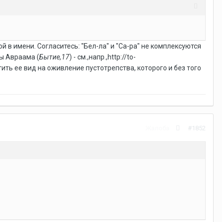
й в имени. Согласитесь: "Бел-ла" и "Са-ра" не комплексуются
ы Авраама (
Бытие,17
) - см.,напр.,http://to-
тить ее вид на оживление пустотрепства, которого и без того
Жалоба
#1852