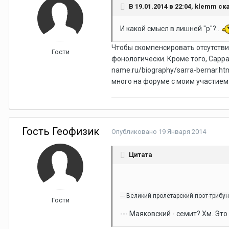
В 19.01.2014 в 22:04, klemm ск
И какой смысл в лишней "р"?..
Чтобы скомпенсировать отсутствие
Гости
фонологически. Кроме того, Сарр
name.ru/biography/sarra-bernar.ht
много на форуме с моим участием.
Гость Геофизик
Опубликовано
19 Января 2014
Цитата
--- Великий пролетарский поэт-триб
Гости
--- Маяковский - семит? Хм. Это