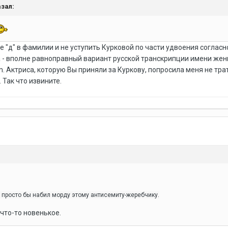
азал:
 "д" в фамилии и не уступить Курковой по части удвоения согласно
а - вполне равноправный вариант русской транскрипции имени жен
m. Актриса, которую Вы приняли за Куркову, попросила меня не тра
 Так что извините.
ун просто бы набил морду этому антисемиту-жеребчику.
 что-то новенькое.