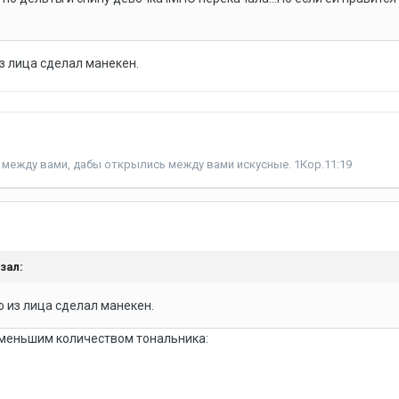
из лица сделал манекен.
между вами, дабы открылись между вами искусные. 1Кор.11:19
азал:
ф из лица сделал манекен.
 меньшим количеством тональника: