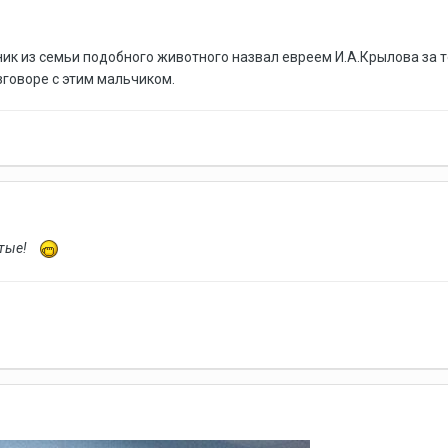
ик из семьи подобного животного назвал евреем И.А.Крылова за то, 
азговоре с этим мальчиком.
утые!