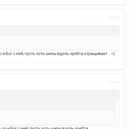
Жалоба
#1855
о и Бог с ней, пусть хоть шипы вдоль хребта отращивает... =)
Жалоба
#1856
- то и Бог с ней, пусть хоть шипы вдоль хребта