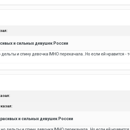
азал:
асивых и сильных девушек России
о дельты и спину девочка IMHO перекачала...Но если ей нравится - т
казал:
сказал:
красивых и сильных девушек России
, но дельты и спину девочка IMHO перекачала...Но если ей нравится 