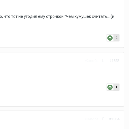
что тот не угодил ему строчкой "Чем кумушек считать... (и
2
Жалоба
#1853
1
Жалоба
#1854