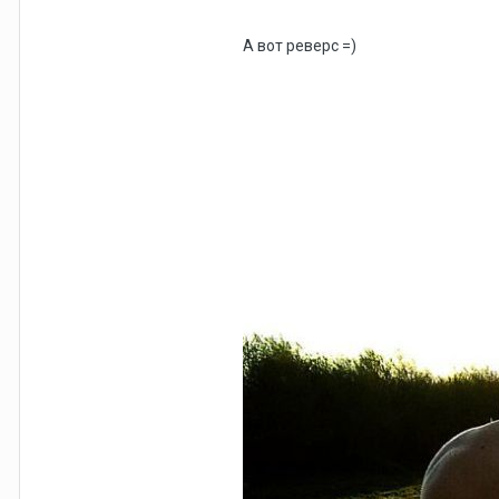
А вот реверс =)