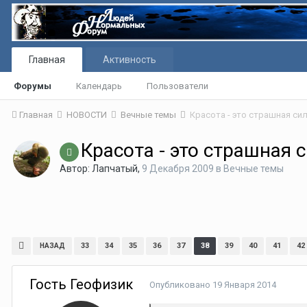
Главная
Активность
Форумы
Календарь
Пользователи
Главная
НОВОСТИ
Вечные темы
Красота - это страшная си
Красота - это страшная 
Автор:
Лапчатый
,
9 Декабря 2009
в
Вечные темы
33
34
35
36
37
38
39
40
41
42
НАЗАД
Гость Геофизик
Опубликовано
19 Января 2014