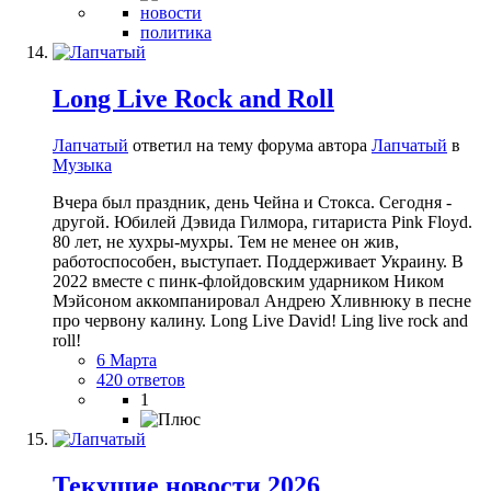
новости
политика
Long Live Rock and Roll
Лапчатый
ответил на тему форума автора
Лапчатый
в
Музыка
Вчера был праздник, день Чейна и Стокса. Сегодня -
другой. Юбилей Дэвида Гилмора, гитариста Pink Floyd.
80 лет, не хухры-мухры. Тем не менее он жив,
работоспособен, выступает. Поддерживает Украину. В
2022 вместе с пинк-флойдовским ударником Ником
Мэйсоном аккомпанировал Андрею Хливнюку в песне
про червону калину. Long Live David! Ling live rock and
roll!
6 Марта
420 ответов
1
Текущие новости 2026