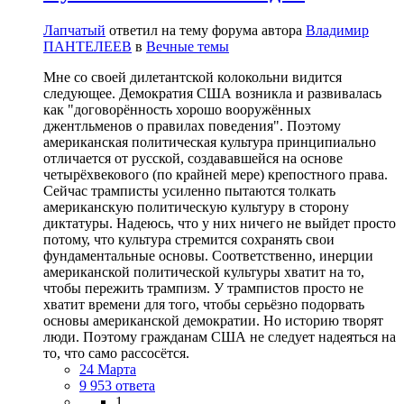
Лапчатый
ответил на тему форума автора
Владимир
ПАНТЕЛЕЕВ
в
Вечные темы
Мне со своей дилетантской колокольни видится
следующее. Демократия США возникла и развивалась
как "договорённость хорошо вооружённых
джентльменов о правилах поведения". Поэтому
американская политическая культура принципиально
отличается от русской, создававшейся на основе
четырёхвекового (по крайней мере) крепостного права.
Сейчас трамписты усиленно пытаются толкать
американскую политическую культуру в сторону
диктатуры. Надеюсь, что у них ничего не выйдет просто
потому, что культура стремится сохранять свои
фундаментальные основы. Соответственно, инерции
американской политической культуры хватит на то,
чтобы пережить трампизм. У трампистов просто не
хватит времени для того, чтобы серьёзно подорвать
основы американской демократии. Но историю творят
люди. Поэтому гражданам США не следует надеяться на
то, что само рассосётся.
24 Марта
9 953 ответа
1