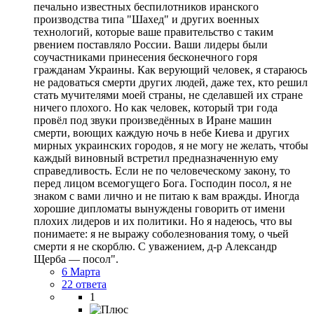
печально известных беспилотников иранского
производства типа "Шахед" и других военных
технологий, которые ваше правительство с таким
рвением поставляло России. Ваши лидеры были
соучастниками принесения бесконечного горя
гражданам Украины. Как верующий человек, я стараюсь
не радоваться смерти других людей, даже тех, кто решил
стать мучителями моей страны, не сделавшей их стране
ничего плохого. Но как человек, который три года
провёл под звуки произведённых в Иране машин
смерти, воющих каждую ночь в небе Киева и других
мирных украинских городов, я не могу не желать, чтобы
каждый виновный встретил предназначенную ему
справедливость. Если не по человеческому закону, то
перед лицом всемогущего Бога. Господин посол, я не
знаком с вами лично и не питаю к вам вражды. Иногда
хорошие дипломаты вынуждены говорить от имени
плохих лидеров и их политики. Но я надеюсь, что вы
понимаете: я не выражу соболезнования тому, о чьей
смерти я не скорблю. С уважением, д-р Александр
Щерба — посол".
6 Марта
22 ответа
1