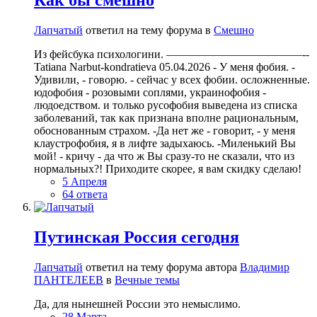
Лапчатый
ответил на тему форума в
Смешно
Из фейсбука психологини. ————————————--
Tatiana Narbut-kondratieva 05.04.2026 - У меня фобия. -
Удивили, - говорю. - сейчас у всех фобии. осложненные.
юдофобия - розовыми соплями, украинофобия -
людоедством. и только русофобия выведена из списка
заболеваний, так как признана вполне рациональным,
обоснованным страхом. -Да нет же - говорит, - у меня
клаустрофобия, я в лифте задыхаюсь. -Миленький Вы
мой! - кричу - да что ж Вы сразу-то не сказали, что из
нормальных?! Приходите скорее, я вам скидку сделаю!
5 Апреля
64 ответа
Путинская Россия сегодня
Лапчатый
ответил на тему форума автора
Владимир
ПАНТЕЛЕЕВ
в
Вечные темы
Да, для нынешней России это немыслимо.
28 Марта