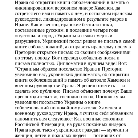
Ирана об открытии книги соболезнований в память о
ликвидированном верховном лидере Хаменеи, да
сотрётся его имя и память о нём, и остальном иранском
руководстве, ликвидированном в результате ударов в
Иране. Как известно, иранские беспилотники,
поставленные русским, в последние четыре года
опустошали города Украины и сеяли смерть и
разрушение. Украинский посол решил не писать в самой
книге соболезнований, а отправить иранскому послу в
Претории открытое письмо со своими соображениями
по этому поводу. Вот перевод сообщения посла и
письма полностью. Дипломатия в лучшем виде! Вот:
"Странным образом посольство Ирана в Претории
уведомило нас, украинских дипломатов, об открытии
книги соболезнований в память об аятолле Хаменеи и
военном руководстве Ирана. Я решил ответить — и
сделать это публично. Письмо объясняет почему: Ваше
превосходительство, господин посол, Поскольку вы
уведомили посольство Украины о книге
соболезнований по покойному аятолле Хаменеи и
военному руководству Ирана, я считаю себя обязанным
напомнить вам следующее: Как военные союзники
Российской Федерации, на руках покойных лидеров
Ирана кровь тысяч украинских граждан — мужчин и
женщин, детей и пожилых людей — погибших от