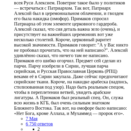
всея Руси Алексием. Поветрие такое было у политиков
— встречаться с Патриархом. Так вот, Патриарх
Алексий был в церемониальном облачении, и гвоздем
его была накидка (омофор). Примаков спросил
Патриарха об этом элементе церковного гардероба.
Алексий сказал, что сия деталь важна зело (очень), и
присутствует на важнейших церемониях вот уже
несколько столетий. Короче, церковный раритет
высокой значимости. Примаков говорит: "А у Вас никто
не пробовал прочитать, что на ней написано?". Алексий
удивлённо сказал, что ничего там не написано.
Примаков его шибко огорчил. Предмет сей сделан из
парчи. Парчу изобрели в Сирии, лучшая парча
сирийская, и Русская Православная Церковь (РПЦ)
веками её в Сирии закупала. Даже сейчас предпочитают
сирийские ткани. Короче, на накидке арабеска (надпись,
стилизованная под узор). Надо быть реальным спецом,
чтобы в переплетении ветвей, увидеть арабские
лигатуры. А Примаков был реальный спец. Он, служа
всю жизнь в КГБ, был очень сильным знатоком
Ближнего Востока. Так вот, на омофоре было написано:
«Нет Бога, кроме Аллаха, и Мухаммед — пророк его».
7 Мая
6 750 ответов
2