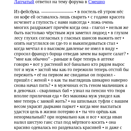
Лапчатый
ответил на тему форума в
Смешно
Из фейсбука. ---------------------- • в постель ей утром нёс
он кофе ей оставалось лишь сварить • с годами красота
исчезнет а глупость с нами навсегда • ложь очень
многих раздражает причём когда она - глагол • нельзя же
быть настолько чёрствым жуя заметил людоед • в глухом
лесу глухих согласных у гласных шансов выжить нет •
опять нагуглился он где-то и выкипедиваться стал •
когда мечтал я о высоком давленье не имел в виду •
спросил француз борща отведав зачем вы варите салат? •
"мне как обычно" - раньше в баре теперь в аптеке
говорю • вот у растений всё банально кто рядом вырос
тот и муж • застой мы как-то пережили теперь отстой бы
пережить • её на первом же свиданьи он поразил -
пришёл с женой • о как ты выглядишь шикарно наверно
снова начал пить? • в мужчинах есть геном мальчишек а
в девочках - сварливых баб • узнал на пенсии что тюря
вполне приличная еда • без макияжа муж увидел как
мне теперь с заикой жить? • на шпильках туфли с вашим
весом украсят дырками паркет • когда мне выспаться
удастся цель в жизни потеряю я • ты что орёшь как
ненормальный? ори нормально как и все • когда иван
налил шестую ганс стал под мёртвого косить • она
красиво одевалась но раздевалась красивей • и даже с