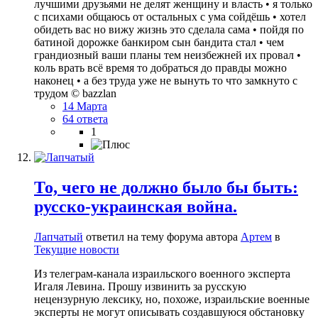
лучшими друзьями не делят женщину и власть • я только
с психами общаюсь от остальных с ума сойдёшь • хотел
обидеть вас но вижу жизнь это сделала сама • пойдя по
батиной дорожке банкиром сын бандита стал • чем
грандиозный ваши планы тем неизбежней их провал •
коль врать всё время то добраться до правды можно
наконец • а без труда уже не вынуть то что замкнуто с
трудом © bazzlan
14 Марта
64 ответа
1
То, чего не должно было бы быть:
русско-украинская война.
Лапчатый
ответил на тему форума автора
Артем
в
Текущие новости
Из телеграм-канала израильского военного эксперта
Игаля Левина. Прошу извинить за русскую
нецензурную лексику, но, похоже, израильские военные
эксперты не могут описывать создавшуюся обстановку