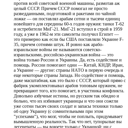
против всей советской военной машины, размотав аж
целый СССР. Причем СССР помогал не просто
разведданными, подготовкой и ракетами по чайной
ложке — он поставлял арабам сотни и тысячи единиц
новейшего для середины 60-х годов оружия: танки Т-62
и истребители МиГ-21. МиГ-21 вступил в строй в 1959
году, а уже в 1962-м эти самолеты получил Египет —
это примерно как если бы США поставляли Украине F-
35, причем сотнями штук. И ровно как арабо-
израильские войны не называются советско-
израильскими, российско-украинская война — это
война только России и Украины. Да, есть содействие и
помощь. России помогают одни — Китай, КНДР, Иран,
а Украине — другие: страны НАТО в первую очередь и
еще некоторые страны Запада. Но содействие и помощь,
даже масштабная, как это было с СССР, который прямо с
фабрик укомплектовывал арабов топовым оружием, не
превращают того, кто помогает, в участника конфликта.
Довольно азбучные истины, но русским так обидно и
больно, что их избивают украинцы и что они сожгли
уже сотни тысяч своих солдат и запасы техники только
об одну Украину (с сомнительными при этом
"успехами"), что мозг, чтобы не поплыть, придумывает
вымышленную реальность. Так что нет, тупорылые вы
дегенераты — вы воюете только с Украиной: ни с