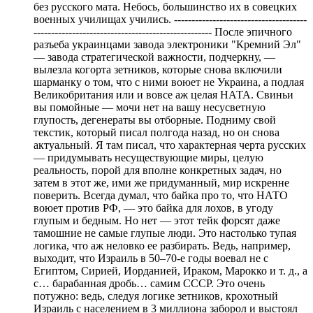
без русского мата. Небось, большинство их в совецких
военных училищах учились. --------------------------------------
--------------------------------------------------- После эпичного
разъеба украинцами завода электроники "Кремний Эл"
— завода стратегической важности, подчеркну, —
вылезла когорта зетников, которые снова включили
шарманку о том, что с ними воюет не Украина, а подлая
Великобритания или и вовсе аж целая НАТА. Свиньи
вы помойные — мочи нет на вашу несусветную
глупость, дегенераты вы отборные. Подниму свой
текстик, который писал полгода назад, но он снова
актуальный. Я там писал, что характерная черта русских
— придумывать несуществующие миры, целую
реальность, порой для вполне конкретных задач, но
затем в этот же, ими же придуманный, мир искренне
поверить. Всегда думал, что байка про то, что НАТО
воюет против РФ, — это байка для лохов, в угоду
глупым и бедным. Но нет — этот тейк форсят даже
тамошние не самые глупые люди. Это настолько тупая
логика, что аж неловко ее разбирать. Ведь, например,
выходит, что Израиль в 50–70-е годы воевал не с
Египтом, Сирией, Иорданией, Ираком, Марокко и т. д., а
с… барабанная дробь… самим СССР. Это очень
потужно: ведь, следуя логике зетников, крохотный
Израиль с населением в 3 миллиона заборол и выстоял