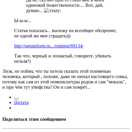
одинокой божественности.... Вот, дай,
думаю...
Ы-ы-ы...
Статья попалась... выложу на всеобщее обозрение,
не одной же мне страдать)))
http://ugrainform.ru.../opinion/69134/
Так что, черный и лохматый, говорите, убивать
нельзя?)
Лизк, не пойму, что ты хотела сказать этой поименью
человека, который , похоже, даже не нюхал настоящего совка,
потому как сам из этой номенклатуры родом и сам "мокаль",
и при чём тут убифства? Он и сам помрёт...
Цитата
Поделиться этим сообщением