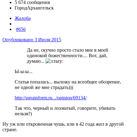
5 674 сообщения
Город
Архангельск
Жалоба
#656
Опубликовано
3 Июля 2015
Да не, скучно просто стало мне в моей
одинокой божественности.... Вот, дай,
думаю...
Ы-ы-ы...
Статья попалась... выложу на всеобщее обозрение,
не одной же мне страдать)))
http://ugrainform.ru.../opinion/69134/
Так что, черный и лохматый, говорите, убивать
нельзя?)
Ну уж или откровенная чушь, или я 42 года жил в другой
стране.