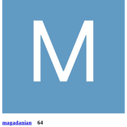
magadanian
64