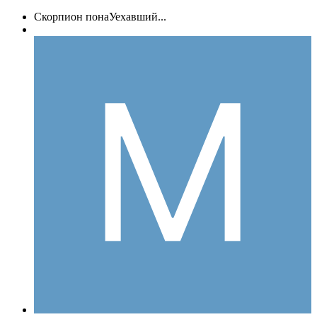
Скорпион понаУехавший...