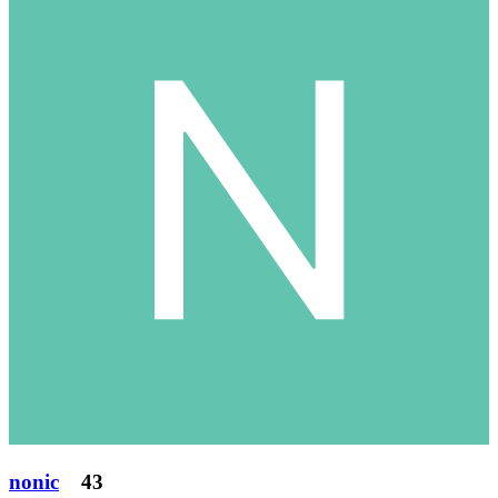
nonic
43