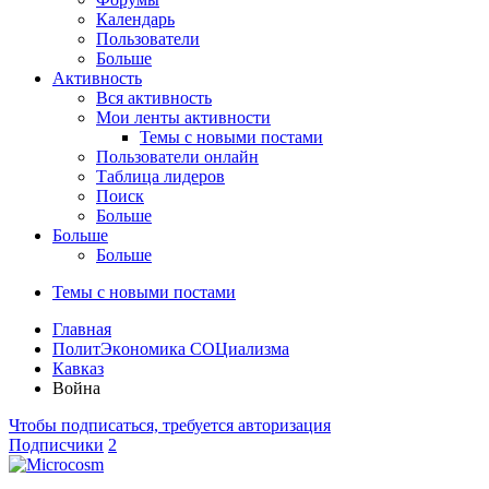
Календарь
Пользователи
Больше
Активность
Вся активность
Мои ленты активности
Темы с новыми постами
Пользователи онлайн
Таблица лидеров
Поиск
Больше
Больше
Больше
Темы с новыми постами
Главная
ПoлитЭкoнoмика СOЦиализма
Кавказ
Война
Чтобы подписаться, требуется авторизация
Подписчики
2