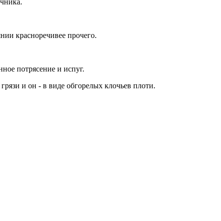
очника.
оянии красноречивее прочего.
нное потрясение и испуг.
грязи и он - в виде обгорелых клочьев плоти.